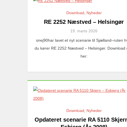
Download
,
Nyheder
RE 2252 Næstved – Helsingør
19. marts 2026
snej90har lavet et nyt scenarie til Sjælland–ruten h
du kører RE 2252 Næstved – Helsingør. Download
her:
Download
,
Nyheder
Opdateret scenarie RA 5110 Skjer
Esbjerg (År 2008)