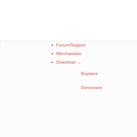
Skip
to
content
Forum/Support
Merchandise
Download
Buyware
Donorware