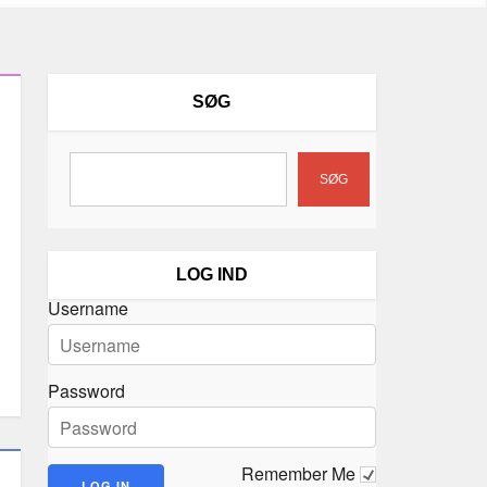
SØG
SØG
LOG IND
Username
Password
Remember Me