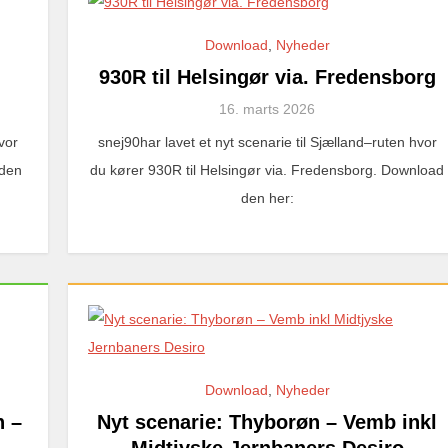
Download
,
Nyheder
930R til Helsingør via. Fredensborg
16. marts 2026
vor
snej90har lavet et nyt scenarie til Sjælland–ruten hvor
 den
du kører 930R til Helsingør via. Fredensborg. Download
den her:
Download
,
Nyheder
n –
Nyt scenarie: Thyborøn – Vemb inkl
Midtjyske Jernbaners Desiro